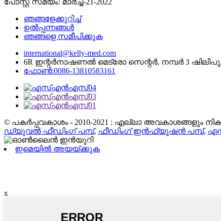
പോസ്റ്റ് സമയം: മാർച്ച്-21-2022
ഞങ്ങളേക്കുറിച്ച്
ഉൽപ്പന്നങ്ങൾ
ഞങ്ങളെ സമീപിക്കുക
international@kelly-med.com
6R ഇന്റർനാഷണൽ മെട്രോ സെന്റർ, നമ്പർ 3 ഷിലിപു,
ഫോൺ:0086-13810583161
© പകർപ്പവകാശം - 2010-2021 : എല്ലാ അവകാശങ്ങളും നിക്ഷി
ഡ്യുവൽ ഫീഡിംഗ് പമ്പ്
,
ഫീഡിംഗ് ഇൻഫ്യൂഷൻ പമ്പ്
,
എന
ഇമെയിൽ അയയ്ക്കുക
x