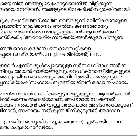
െയ്നിൽ ഞങ്ങളുടെ ഹോട്ട്‌ലൈനിൽ വിളിക്കുന്ന
്ഥയെ നേരിടാൻ, ഞങ്ങളുടെ ടീമുകൾക്ക് സുരക്ഷിതമായി
കുക, പൊട്ടിത്തെറിക്കാത്ത വെടിമരുന്ന് മലിനീകരണമുള്ള
ബത്തിന് ദുഃഖിക്കാനും അന്ത്യം കണ്ടെത്താനും
റ് അടിയന്തര ജലവിതരണങ്ങളും ഇപ്പോൾ ആവശ്യമാണ്.
്ദ്രീകരിച്ച് ആരോഗ്യ സൗകര്യങ്ങൾക്കുള്ള പിന്തുണ
 നാഷണൽ റെഡ് ക്രോസ് സൊസൈറ്റികളെ
പെടെ 100 മില്യൺ CHF ($109 മില്യൺ) IFRC
ുള്ളവർ എന്നിവരുൾപ്പെടെയുള്ള ദുർബല വിഭാഗങ്ങൾക്ക്
്‌നിലും അയൽ രാജ്യങ്ങളിലും റെഡ് ക്രോസ് ടീമുകളുടെ
തകരെയും ജീവനക്കാരെയും അണിനിരത്തി ഷെൽട്ടറുകൾ,
്പസ് ക്യാഷ് സഹായം തുടങ്ങിയ ജീവൻ രക്ഷാ സഹായം
ംഘർഷത്താൽ ബാധിക്കപ്പെട്ട ആളുകളുടെ ആവശ്യങ്ങൾ
്നുള്ള പ്രതികരണം ആവശ്യമാണ്. അംഗമായ നാഷണൽ
സഹായം നൽകാൻ കഴിവുള്ള ഒരേയൊരു അഭിനേതാക്കളാണ്
ുന്നതിനാൽ, സഹായം നൽകുന്നതിന് കൂടുതൽ ആഗോള
ും വലിയ മാനുഷിക ശൃംഖലയാണ്, ഏഴ് അടിസ്ഥാന
ത്രികത, ഐക്യദാർഢ്യം.