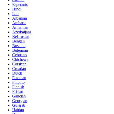
Esperanto
Hindi
Lao
Albanian
Amharic
Armenian
Azerbaijani
Belarusian
Bengali
Bosnian
Bulgarian
Cebuano
Chichewa
Corsican
Croatian
Dutch
Estonian
Filipino
Finnish
Frisian
Galician
Georgian
Gujarati
Haitian