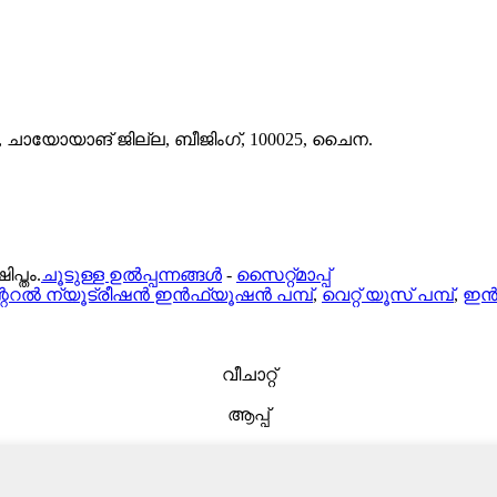
 ചായോയാങ് ജില്ല, ബീജിംഗ്, 100025, ചൈന.
പ്തം.
ചൂടുള്ള ഉൽപ്പന്നങ്ങൾ
-
സൈറ്റ്മാപ്പ്
്ററൽ ന്യൂട്രീഷൻ ഇൻഫ്യൂഷൻ പമ്പ്
,
വെറ്റ് യൂസ് പമ്പ്
,
ഇൻഫ
വീചാറ്റ്
ആപ്പ്