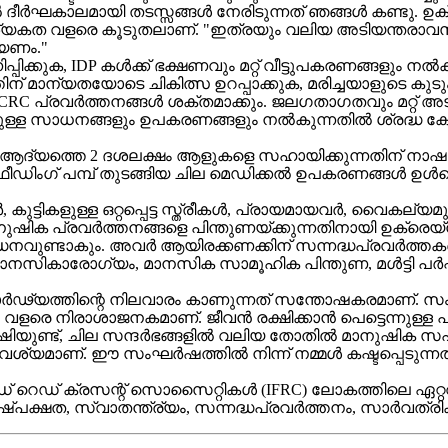
ർഘകാലമായി തടസ്സങ്ങൾ നേരിടുന്നത് ഞങ്ങൾ കണ്ടു. ഉക്ര
ആവശ്യകത വളരെ കൂടുതലാണ്. "ഇത്രയും വലിയ അടിയന്തരാവസ
ിയണം."
പിക്കുക, IDP കൾക്ക് ഭക്ഷണവും മറ്റ് വീട്ടുപകരണങ്ങളും നൽ
് മാന്യതയോടെ ചികിത്സ ഉറപ്പാക്കുക, മരിച്ചയാളുടെ കുടും
കായി ICRC പ്രവർത്തനങ്ങൾ ശക്തമാക്കും. ജലഗതാഗതവും മറ്
നുള്ള സാധനങ്ങളും ഉപകരണങ്ങളും നൽകുന്നതിൽ ശ്രദ്ധ കേന
്ള ആദ്യത്തെ 2 ദശലക്ഷം ആളുകളെ സഹായിക്കുന്നതിന്
, ഫീഡിംഗ് പമ്പ് തുടങ്ങിയ ചില മെഡിക്കൽ ഉപകരണങ്ങൾ ഉൾപ്
്ടികളുള്ള ഒറ്റപ്പെട്ട സ്ത്രീകൾ, പ്രായമായവർ, വൈകല്യമ
ാനുഷിക പ്രവർത്തനങ്ങളെ പിന്തുണയ്ക്കുന്നതിനായി ഉക്രെയ
ർദ്ധനവുണ്ടാകും. അവർ ആയിരക്കണക്കിന് സന്നദ്ധപ്രവർത്
നസികാരോഗ്യം, മാനസിക സാമൂഹിക പിന്തുണ, മൾട്ടി പർപ
ർഢ്യത്തിന്റെ നിലവാരം കാണുന്നത് സന്തോഷകരമാണ്. സ
ര്യം വളരെ നിരാശാജനകമാണ്. ജീവൻ രക്ഷിക്കാൻ പെട്ടെന
ിയുണ്ട്, ചില സന്ദർഭങ്ങളിൽ വലിയ തോതിൽ മാനുഷിക 
വശ്യമാണ്. ഈ സംഘർഷത്തിൽ നിന്ന് നമ്മൾ കഷ്ടപ്പെട
"
് ക്രസന്റ് സൊസൈറ്റികൾ (IFRC) ലോകത്തിലെ ഏറ്റവ
നിഷ്പക്ഷത, സ്വാതന്ത്ര്യം, സന്നദ്ധപ്രവർത്തനം, സാർവ