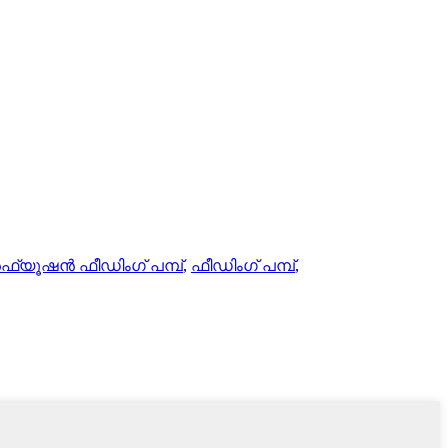
്യൂഷൻ ഫീഡിംഗ് പമ്പ്
,
ഫീഡിംഗ് പമ്പ്
,