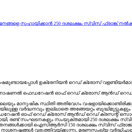
ജനങ്ങളെ സഹായിക്കാൻ 250 ദശലക്ഷം സ്വിസ് ഫ്രാങ്ക് ന
മുണ്ടായപ്പോൾ ഉക്രേനിയൻ റെഡ് ക്രോസ് വളണ്ടിയർമാർ
 ഇന്റർനാഷണൽ ഫെഡറേഷൻ ഓഫ് റെഡ് ക്രോസ് ആൻഡ് റെഡ് 
്ങളിലെയും മാനുഷിക സ്ഥിതി അതിവേഗം വഷളായിക്കൊണ്ടിരിക
ലുള്ള വർദ്ധനവും ഇല്ലാതെ അങ്ങേയറ്റം ബുദ്ധിമുട്ടുകളും 
െഡറേഷൻ ഓഫ് റെഡ് ക്രോസ് ആൻഡ് റെഡ് ക്രസന്റ് സ
യി, രണ്ട് സംഘടനകളും സംയുക്തമായി 250 ദശലക്ഷം സ്വിസ
്തനങ്ങൾക്കായി ഐസിആർസി 150 ദശലക്ഷം സ്വിസ് ഫ്രാങ്ക് 
ാശനഷ്ടങ്ങൾ വരുത്തിവയ്ക്കുന്നു. മരണസംഖ്യ വർദ്ധിച്ച