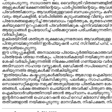
പാടുപെടുന്നു. സാധാരണ ജല, വൈദ്യുതി വിതരണങ്ങളിൽ ദീ
ആളുകൾക്ക് ഭക്ഷണത്തിന്റെയും പാർപ്പിടത്തിന്റെയും 
പ്രവർത്തിക്കാനും ആവശ്യമുള്ളവരെ ബന്ധപ്പെടാനും കഴ
വരും ആഴ്ചകളിൽ, വേർപിരിഞ്ഞ കുടുംബങ്ങളെ വീണ്ടും ഒന്നിപ്
പ്രദേശങ്ങളെക്കുറിച്ച് അവബോധം വളർത്തുക, മൃതദേഹത്തിന
കഴിയുമെന്ന് ഉറപ്പാക്കാൻ പ്രവർത്തിക്കുക എന്നിവയ്ക്
ആയുധങ്ങൾ ഉപയോഗിച്ച് പരിക്കേറ്റവരെ പരിചരിക്കുന്നതി
വർദ്ധിപ്പിക്കും.
ഉക്രെയ്‌നിൽ ശത്രുത രൂക്ഷമാകുന്നതോടെ ആവശ്യമുള
പിന്തുണയ്ക്കുന്നതിന് ഇൻഫ്യൂഷൻ പമ്പ്, സിറിഞ്ച് പമ്പ്
ആവശ്യപ്പെടുന്നു.
ഈ ഗ്രൂപ്പുകളിൽ, അനാഥരായ പ്രായപൂർത്തിയാകാത്തവർ, കുട
പ്രത്യേക ശ്രദ്ധ നൽകും. പ്രാദേശികമായി നയിക്കുന്ന മ
ശേഷി വർദ്ധിപ്പിക്കുന്നതിൽ നിക്ഷേപത്തിൽ ഗണ്യമായ വ
അടിസ്ഥാന സഹായ വസ്തുക്കൾ, മെഡിക്കൽ സപ്ലൈസ്, മാ
കഴിയുന്നത്ര ആളുകൾക്ക് നൽകിയിട്ടുണ്ട്.
"ഇത്രയധികം കഷ്ടപ്പാടുകൾക്കിടയിലും ആഗോള ഐക്യദാ
കാലത്തിനനുസരിച്ച് വികസിക്കുന്നു. പലർക്കും സാഹച
സൊസൈറ്റികളായ നമുക്ക് അതുല്യമായ പ്രതികരണ ശേഷ
ഞങ്ങൾ, പക്ഷേ അങ്ങനെ ചെയ്യാൻ അവർക്ക് പിന്തുണ ആ
ഐക്യദാർഢ്യത്തിനായി ഞാൻ ആഹ്വാനം ചെയ്യുന്നു.
ഇന്റർനാഷണൽ ഫെഡറേഷൻ ഓഫ് റെഡ് ക്രോസ് ആൻഡ് റെഡ
തത്വങ്ങളാൽ നയിക്കപ്പെടുന്നു: മാനവികത, നിഷ്പക്ഷത, 