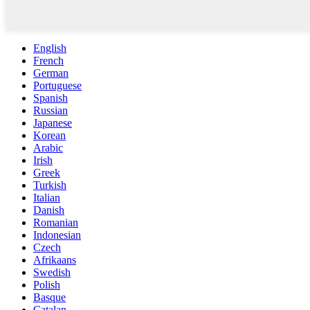
English
French
German
Portuguese
Spanish
Russian
Japanese
Korean
Arabic
Irish
Greek
Turkish
Italian
Danish
Romanian
Indonesian
Czech
Afrikaans
Swedish
Polish
Basque
Catalan