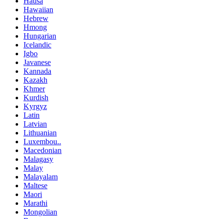
Hausa
Hawaiian
Hebrew
Hmong
Hungarian
Icelandic
Igbo
Javanese
Kannada
Kazakh
Khmer
Kurdish
Kyrgyz
Latin
Latvian
Lithuanian
Luxembou..
Macedonian
Malagasy
Malay
Malayalam
Maltese
Maori
Marathi
Mongolian