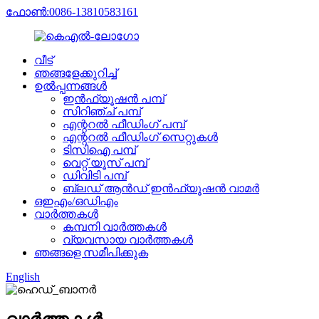
ഫോൺ:0086-13810583161
വീട്
ഞങ്ങളേക്കുറിച്ച്
ഉൽപ്പന്നങ്ങൾ
ഇൻഫ്യൂഷൻ പമ്പ്
സിറിഞ്ച് പമ്പ്
എന്ററൽ ഫീഡിംഗ് പമ്പ്
എന്ററൽ ഫീഡിംഗ് സെറ്റുകൾ
ടിസിഐ പമ്പ്
വെറ്റ് യൂസ് പമ്പ്
ഡിവിടി പമ്പ്
ബ്ലഡ് ആൻഡ് ഇൻഫ്യൂഷൻ വാമർ
ഒഇഎം/ഒഡിഎം
വാർത്തകൾ
കമ്പനി വാർത്തകൾ
വ്യവസായ വാർത്തകൾ
ഞങ്ങളെ സമീപിക്കുക
English