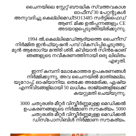
ചൈനയിലെ സ്റ്റേറ്റ് ബൗദ്ധിക സ്വത്തവകാശ
ഓഫീസ് 30 പേറ്റന്റുകൾ
അനുവദിച്ചു.
കെല്ലിമെഡ്
ISO13485 സർട്ടിഫൈഡ്
ആണ്. മിക്ക ഉൽപ്പന്നങ്ങളും CE
അടയാളപ്പെടുത്തിയിരിക്കുന്നു.
1994 ൽ,
കെല്ലിമെഡ്
ആദ്യത്തെ ചൈനീസ്
നിർമ്മിത ഇൻഫ്യൂഷൻ പമ്പ് വികസിപ്പിച്ചെടുത്തു.
മുൻ ആരോഗ്യ മന്ത്രി ശ്രീ. ക്വിയാൻ സിൻഷോങ്
ഞങ്ങളുടെ നവീകരണത്തിനായി ഒരു ലിഖിതം
എഴുതി.
ഇന്ന് കമ്പനി ലോകോത്തര ഉപകരണങ്ങൾ
നിർമ്മിക്കുന്നു, അവ ചൈനയിൽ മാത്രമല്ല,
യൂറോപ്പ്, ഓഷ്യാനിയ, തെക്കേ അമേരിക്ക, ഏഷ്യ
എന്നിവിടങ്ങളിലായി 50 ലധികം രാജ്യങ്ങളിലേക്ക്
കയറ്റുമതി ചെയ്യുന്നു.
3000 ചതുരശ്ര മീറ്റർ വിസ്തീർണ്ണമുള്ള മെഡിക്കൽ
ഉപകരണങ്ങളുടെ നിർമ്മാണ സൗകര്യം. 5000
ചതുരശ്ര മീറ്റർ വിസ്തീർണ്ണമുള്ള മെഡിക്കൽ
ഡിസ്പോസിബിൾ നിർമ്മാണ സൗകര്യം.