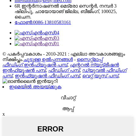
international@kelly-med.com
6R ഇന്റർനാഷണൽ മെട്രോ സെന്റർ, നമ്പർ 3
ഷിലിപു, ചായോയാങ് ജില്ല, ബീജിംഗ്, 100025,
ചൈന.
ഫോൺ:0086-13810583161
© പകർപ്പവകാശം - 2010-2021 : എല്ലാ അവകാശങ്ങളും
നിക്ഷിപ്തം.
ചൂടുള്ള ഉൽപ്പന്നങ്ങൾ
-
സൈറ്റ്മാപ്പ്
ഫീഡിംഗ് ഇൻഫ്യൂഷൻ പമ്പ്
,
എന്ററൽ ന്യൂട്രീഷൻ
ഇൻഫ്യൂഷൻ പമ്പ്
,
ഫീഡിംഗ് പമ്പ്
,
ഡ്യുവൽ ഫീഡിംഗ്
പമ്പ്
,
ഇൻഫ്യൂഷൻ ഫീഡിംഗ് പമ്പ്
,
വെറ്റ് യൂസ് പമ്പ്
,
ഇമെയിൽ അയയ്ക്കുക
വീചാറ്റ്
ആപ്പ്
x