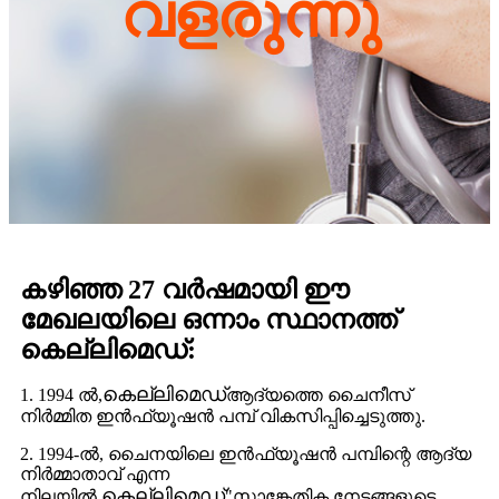
വളരുന്നു
കഴിഞ്ഞ 27 വർഷമായി ഈ
മേഖലയിലെ ഒന്നാം സ്ഥാനത്ത്
കെല്ലിമെഡ്:
കെല്ലിമെഡ്
1. 1994 ൽ,
ആദ്യത്തെ ചൈനീസ്
നിർമ്മിത ഇൻഫ്യൂഷൻ പമ്പ് വികസിപ്പിച്ചെടുത്തു.
2. 1994-ൽ, ചൈനയിലെ ഇൻഫ്യൂഷൻ പമ്പിന്റെ ആദ്യ
നിർമ്മാതാവ് എന്ന
കെല്ലിമെഡ്
നിലയിൽ,
"സാങ്കേതിക നേട്ടങ്ങളുടെ