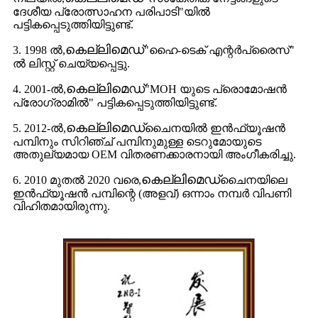
ദേശീയ പ്രോത്സാഹന പരിപാടി"യിൽ
പട്ടികപ്പെടുത്തിയിട്ടുണ്ട്.
കെല്ലിമെഡ്
3. 1998 ൽ,
"ഹൈ-ടെക് എന്റർപ്രൈസ്"
ൽ ലിസ്റ്റ് ചെയ്യപ്പെട്ടു.
കെല്ലിമെഡ്
4. 2001-ൽ,
"MOH യുടെ പ്രൊമോഷൻ
പ്രോഗ്രാമിൽ" പട്ടികപ്പെടുത്തിയിട്ടുണ്ട്.
കെല്ലിമെഡ്
5. 2012-ൽ,
ചൈനയിൽ ഇൻഫ്യൂഷൻ
പമ്പിനും സിറിഞ്ച് പമ്പിനുമുള്ള ടെറുമോയുടെ
അതുല്യമായ OEM വിതരണക്കാരനായി അംഗീകരിച്ചു.
കെല്ലിമെഡ്
6. 2010 മുതൽ 2020 വരെ,
ചൈനയിലെ
ഇൻഫ്യൂഷൻ പമ്പിന്റെ (അളവ്) ഒന്നാം നമ്പർ വിപണി
വിഹിതമായിരുന്നു.