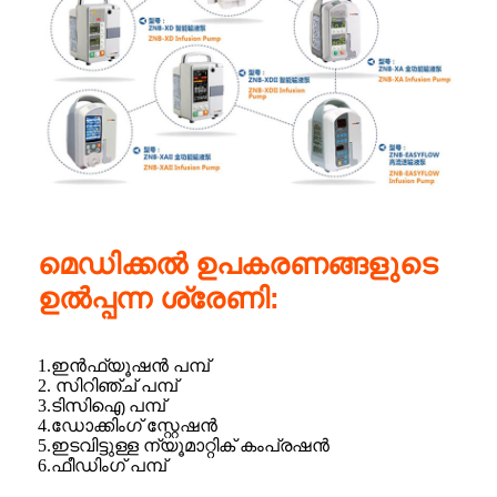
മെഡിക്കൽ ഉപകരണങ്ങളുടെ
ഉൽപ്പന്ന ശ്രേണി:
1.ഇൻഫ്യൂഷൻ പമ്പ്
2. സിറിഞ്ച് പമ്പ്
3.ടിസിഐ പമ്പ്
4.ഡോക്കിംഗ് സ്റ്റേഷൻ
5.ഇടവിട്ടുള്ള ന്യൂമാറ്റിക് കംപ്രഷൻ
6.ഫീഡിംഗ് പമ്പ്