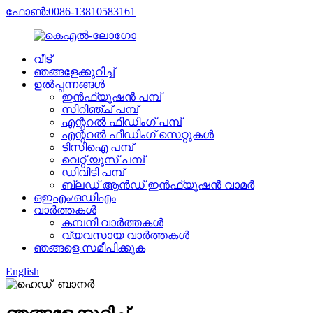
ഫോൺ:0086-13810583161
വീട്
ഞങ്ങളേക്കുറിച്ച്
ഉൽപ്പന്നങ്ങൾ
ഇൻഫ്യൂഷൻ പമ്പ്
സിറിഞ്ച് പമ്പ്
എന്ററൽ ഫീഡിംഗ് പമ്പ്
എന്ററൽ ഫീഡിംഗ് സെറ്റുകൾ
ടിസിഐ പമ്പ്
വെറ്റ് യൂസ് പമ്പ്
ഡിവിടി പമ്പ്
ബ്ലഡ് ആൻഡ് ഇൻഫ്യൂഷൻ വാമർ
ഒഇഎം/ഒഡിഎം
വാർത്തകൾ
കമ്പനി വാർത്തകൾ
വ്യവസായ വാർത്തകൾ
ഞങ്ങളെ സമീപിക്കുക
English