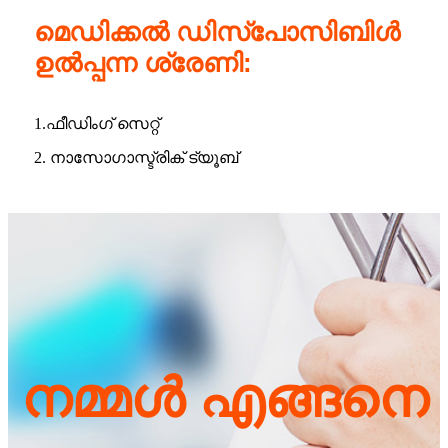
മെഡിക്കൽ ഡിസ്പോസിബിൾ
ഉൽപ്പന്ന ശ്രേണി:
1.ഫീഡിംഗ് സെറ്റ്
2. നാസോഗാസ്ട്രിക് ട്യൂബ്
നമ്മൾ എങ്ങനെ