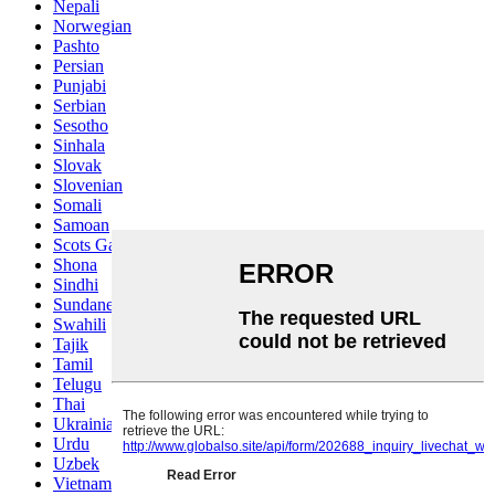
Nepali
Norwegian
Pashto
Persian
Punjabi
Serbian
Sesotho
Sinhala
Slovak
Slovenian
Somali
Samoan
Scots Gaelic
Shona
Sindhi
Sundanese
Swahili
Tajik
Tamil
Telugu
Thai
Ukrainian
Urdu
Uzbek
Vietnamese