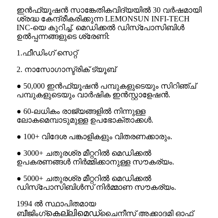
ഇൻഫ്യൂഷൻ സാങ്കേതികവിദ്യയിൽ 30 വർഷമായി
ശ്രദ്ധ കേന്ദ്രീകരിക്കുന്ന LEMONSUN INFI-TECH
INC-യെ കുറിച്ച്. മെഡിക്കൽ ഡിസ്പോസിബിൾ
ഉൽപ്പന്നങ്ങളുടെ ശ്രേണി:
1.ഫീഡിംഗ് സെറ്റ്
2. നാസോഗാസ്ട്രിക് ട്യൂബ്
● 50,000 ഇൻഫ്യൂഷൻ പമ്പുകളുടെയും സിറിഞ്ച്
പമ്പുകളുടെയും വാർഷിക ഇൻസ്റ്റാളേഷൻ.
● 60-ലധികം രാജ്യങ്ങളിൽ നിന്നുള്ള
ലോകമെമ്പാടുമുള്ള ഉപഭോക്താക്കൾ.
● 100+ വിദേശ പങ്കാളികളും വിതരണക്കാരും.
● 3000+ ചതുരശ്ര മീറ്ററിൽ മെഡിക്കൽ
ഉപകരണങ്ങൾ നിർമ്മിക്കാനുള്ള സൗകര്യം.
● 5000+ ചതുരശ്ര മീറ്ററിൽ മെഡിക്കൽ
ഡിസ്പോസിബിൾസ് നിർമ്മാണ സൗകര്യം.
1994 ൽ സ്ഥാപിതമായ
കെല്ലിമെഡ്
ബീജിംഗ്
ചൈനീസ് അക്കാദമി ഓഫ്